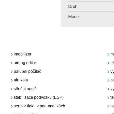
Druh
Model
imobilizér
m
airbag řidiče
el
palubní počítač
v
alu kola
c
střešní nosič
v
stabilizace podvozku (ESP)
t
senzor tlaku v pneumatikách
a