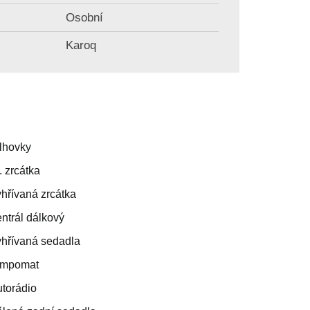
Osobní
Karoq
lhovky
. zrcátka
yhřívaná zrcátka
entrál dálkový
yhřívaná sedadla
empomat
utorádio