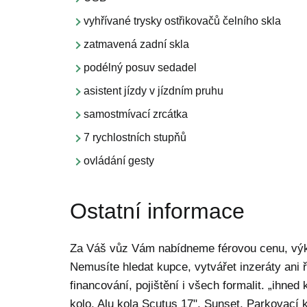
vyhřívané trysky ostřikovačů čelního skla
zatmavená zadní skla
podélný posuv sedadel
asistent jízdy v jízdním pruhu
samostmívací zrcátka
7 rychlostních stupňů
ovládání gesty
Ostatní informace
Za Váš vůz Vám nabídneme férovou cenu, výku
Nemusíte hledat kupce, vytvářet inzeráty ani 
financování, pojištění i všech formalit. „i
kolo, Alu kola Scutus 17", Sunset, Parkovací 