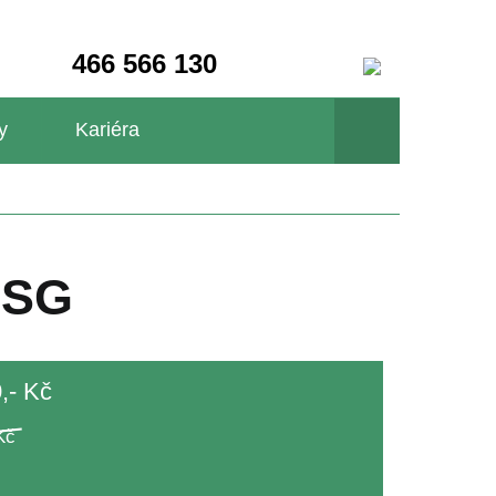
466 566 130
y
Kariéra
DSG
,- Kč
Kč