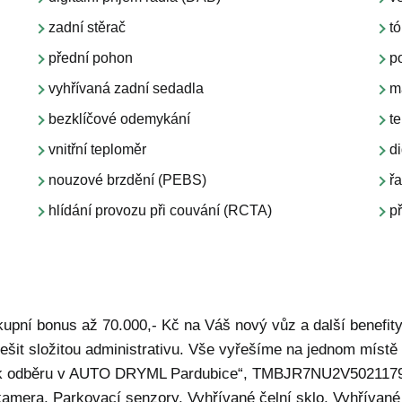
zadní stěrač
t
přední pohon
p
vyhřívaná zadní sedadla
m
bezklíčové odemykání
te
vnitřní teploměr
di
nouzové brzdění (PEBS)
ř
hlídání provozu při couvání (RCTA)
př
pní bonus až 70.000,- Kč na Váš nový vůz a další benefity
řešit složitou administrativu. Vše vyřešíme na jednom míst
hned k odběru v AUTO DRYML Pardubice“, TMBJR7NU2V5021179,
kamera, Parkovací senzory, Vyhřívané čelní sklo, Vyhřívané