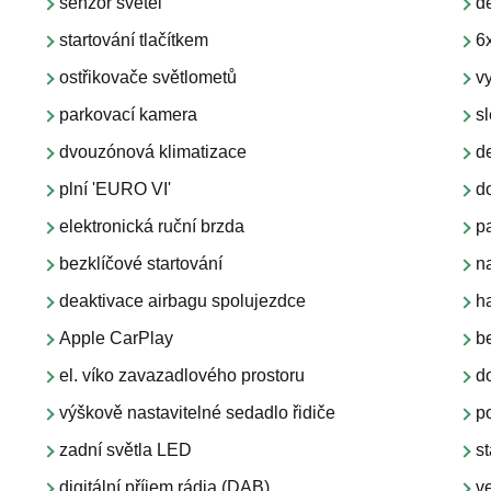
senzor světel
d
startování tlačítkem
6
ostřikovače světlometů
v
parkovací kamera
s
dvouzónová klimatizace
d
plní 'EURO VI'
d
elektronická ruční brzda
p
bezklíčové startování
na
deaktivace airbagu spolujezdce
h
Apple CarPlay
b
el. víko zavazadlového prostoru
d
výškově nastavitelné sedadlo řidiče
p
zadní světla LED
st
digitální příjem rádia (DAB)
v