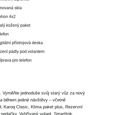
ónovaná skla
ohon 4x2
alý kožený paket
lefon
gitální přístrojová deska
azení pádly pod volantem
íprava pro telefon
. Vyměňte jednoduše svůj starý vůz za nový
ě a během jediné návštěvy – včetně
 Karoq Clasic, Klima paket plus, Rezervní
 sedačky, Vyhřívaný volant, Smartlink,