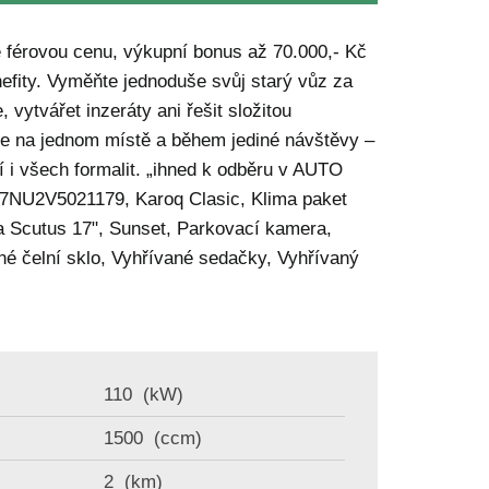
férovou cenu, výkupní bonus až 70.000,- Kč
efity. Vyměňte jednoduše svůj starý vůz za
vytvářet inzeráty ani řešit složitou
me na jednom místě a během jediné návštěvy –
í i všech formalit. „ihned k odběru v AUTO
NU2V5021179, Karoq Clasic, Klima paket
la Scutus 17", Sunset, Parkovací kamera,
né čelní sklo, Vyhřívané sedačky, Vyhřívaný
110
(kW)
1500
(ccm)
2
(km)