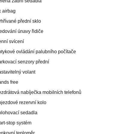
ělená zadní sedadla
x airbag
yhřívané přední sklo
ledování únavy řidiče
enní svícení
otykové ovládání palubního počítače
arkovací senzory přední
stavitelný volant
ands free
ezdrátová nabíječka mobilních telefonů
ojezdové rezervní kolo
olohovací sedadla
art-stop systém
enkovní teploměr