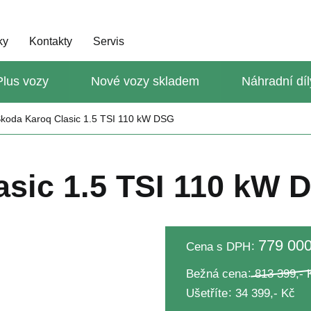
ky
Kontakty
Servis
lus vozy
Nové vozy skladem
Náhradní díl
koda Karoq Clasic 1.5 TSI 110 kW DSG
asic 1.5 TSI 110 kW 
779 000
Cena s DPH
Bežná cena
813 399,- 
Ušetříte
34 399,- Kč