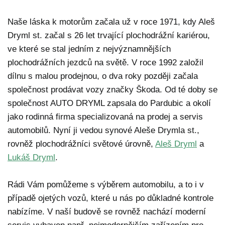
Naše láska k motorům začala už v roce 1971, kdy Aleš
Dryml st. začal s 26 let trvající plochodrážní kariérou,
ve které se stal jedním z nejvýznamnějších
plochodrážních jezdců na světě. V roce 1992 založil
dílnu s malou prodejnou, o dva roky později začala
společnost prodávat vozy značky Škoda. Od té doby se
společnost AUTO DRYML zapsala do Pardubic a okolí
jako rodinná firma specializovaná na prodej a servis
automobilů. Nyní ji vedou synové Aleše Drymla st.,
rovněž plochodrážníci světové úrovně,
Aleš Dryml
a
Lukáš Dryml
.
Rádi Vám pomůžeme s výběrem automobilu, a to i v
případě ojetých vozů, které u nás po důkladné kontrole
nabízíme. V naší budově se rovněž nachází moderní