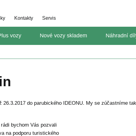
dky
Kontakty
Servis
lus vozy
Nové vozy skladem
Náhradní díl
in
až 26.3.2017 do parubického IDEONU. My se zúčastníme tak
, rádi bychom Vás pozvali
a na podporu turistického