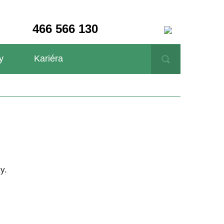
466 566 130
y
Kariéra
y.