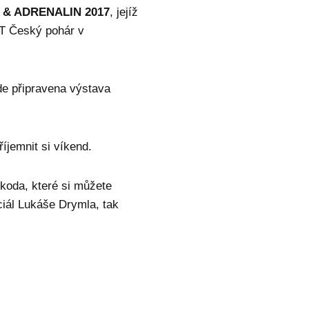
 & ADRENALIN 2017
, jejíž
T Český pohár v
de připravena výstava
říjemnit si víkend.
oda, které si můžete
ciál Lukáše Drymla, tak